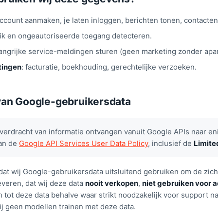
account aanmaken, je laten inloggen, berichten tonen, contacte
uik en ongeautoriseerde toegang detecteren.
langrijke service-meldingen sturen (geen marketing zonder apa
tingen
: facturatie, boekhouding, gerechtelijke verzoeken.
van Google-gebruikersdata
verdracht van informatie ontvangen vanuit Google APIs naar e
aan de
Google API Services User Data Policy
, inclusief de
Limite
dat wij Google-gebruikersdata uitsluitend gebruiken om de zicht
everen, dat wij deze data
nooit verkopen
,
niet gebruiken voor 
ot deze data behalve waar strikt noodzakelijk voor support na
j geen modellen trainen met deze data.