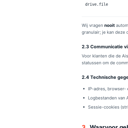
drive.file
Wij vragen
nooit
automa
granulair; je kan deze
2.3 Communicatie v
Voor klanten die de A
statussen om de commu
2.4 Technische geg
IP-adres, browser- 
Logbestanden van A
Sessie-cookies (stri
3.
Waarvoor geb