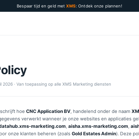
Bespaar tijd en geld met
XMS
: Ontdek onze plannen!
olicy
ril 2026 · Van toepassing op alle XMS Marketing diensten
schrijft hoe
CNC Application BV
, handelend onder de naam
XM
nsgegevens verwerkt wanneer je onze websites en applicaties g
datahub.xms-marketing.com
,
aisha.xms-marketing.com
,
ais
 voor onze klanten beheren (zoals
Gold Estates Admin
). Deze po