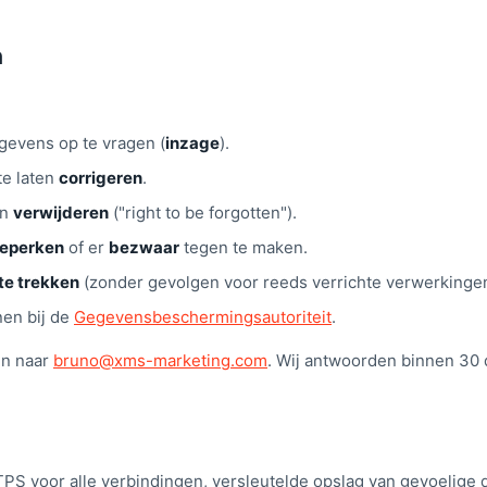
n
gevens op te vragen (
inzage
).
te laten
corrigeren
.
en
verwijderen
("right to be forgotten").
beperken
of er
bezwaar
tegen te maken.
te trekken
(zonder gevolgen voor reeds verrichte verwerkingen
nen bij de
Gegevensbeschermingsautoriteit
.
en naar
bruno@xms-marketing.com
. Wij antwoorden binnen 30
PS voor alle verbindingen, versleutelde opslag van gevoelige 