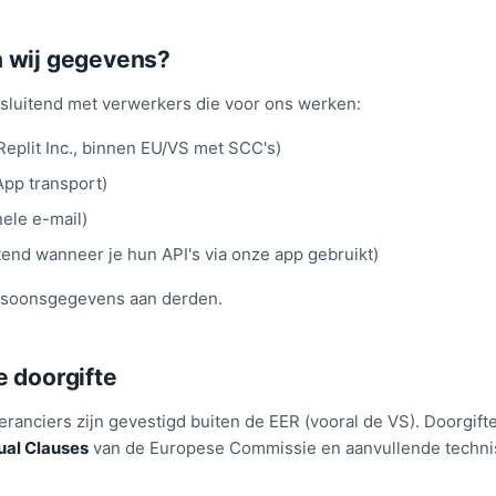
n wij gegevens?
tsluitend met verwerkers die voor ons werken:
Replit Inc., binnen EU/VS met SCC's)
p transport)
nele e-mail)
itend wanneer je hun API's via onze app gebruikt)
soonsgegevens aan derden.
e doorgifte
anciers zijn gevestigd buiten de EER (vooral de VS). Doorgift
ual Clauses
van de Europese Commissie en aanvullende techni