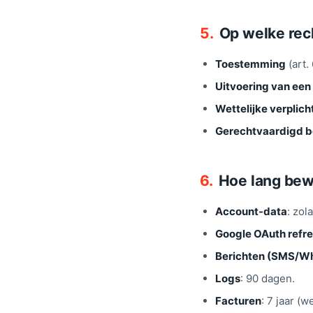
5.
Op welke rec
Toestemming
(art.
Uitvoering van ee
Wettelijke verplich
Gerechtvaardigd b
6.
Hoe lang bew
Account-data
: zol
Google OAuth refr
Berichten (SMS/W
Logs
: 90 dagen.
Facturen
: 7 jaar (w