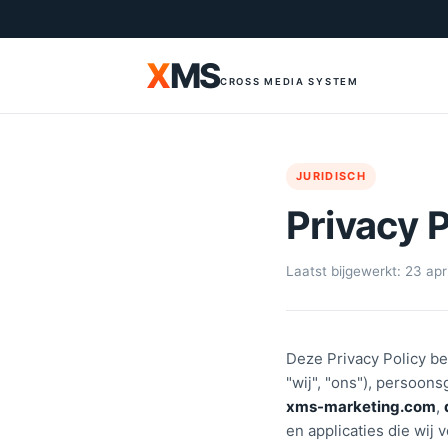
X
MS
CROSS MEDIA SYSTEM
JURIDISCH
Privacy P
Laatst bijgewerkt: 23 ap
Deze Privacy Policy be
"wij", "ons"), persoo
xms-marketing.com
,
en applicaties die wij