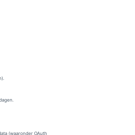
).
 dagen.
data (waaronder OAuth