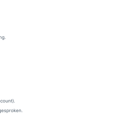
ng.
ccount).
fgesproken.