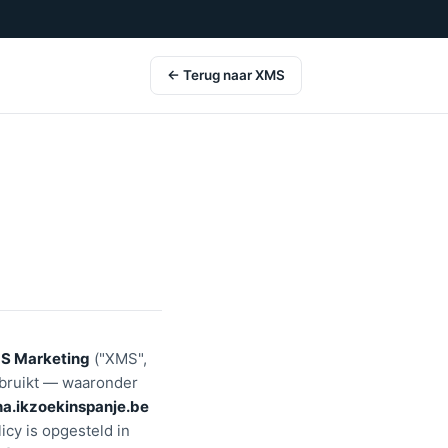
← Terug naar XMS
S Marketing
("XMS",
ebruikt — waaronder
ha.ikzoekinspanje.be
licy is opgesteld in