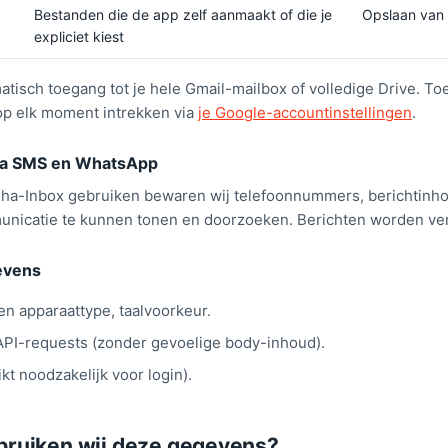
Bestanden die de app zelf aanmaakt of die je
Opslaan van 
expliciet kiest
tisch toegang tot je hele Gmail-mailbox of volledige Drive. Toe
 op elk moment intrekken via
je Google-accountinstellingen
.
ia SMS en WhatsApp
isha-Inbox gebruiken bewaren wij telefoonnummers, berichtinho
nicatie te kunnen tonen en doorzoeken. Berichten worden ver
evens
en apparaattype, taalvoorkeur.
PI-requests (zonder gevoelige body-inhoud).
kt noodzakelijk voor login).
ruiken wij deze gegevens?