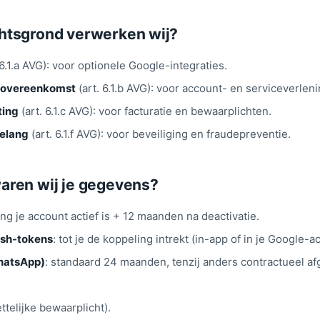
htsgrond verwerken wij?
 6.1.a AVG): voor optionele Google-integraties.
n overeenkomst
(art. 6.1.b AVG): voor account- en serviceverleni
ting
(art. 6.1.c AVG): voor facturatie en bewaarplichten.
elang
(art. 6.1.f AVG): voor beveiliging en fraudepreventie.
aren wij je gegevens?
ang je account actief is + 12 maanden na deactivatie.
esh-tokens
: tot je de koppeling intrekt (in-app of in je Google-a
hatsApp)
: standaard 24 maanden, tenzij anders contractueel a
ettelijke bewaarplicht).