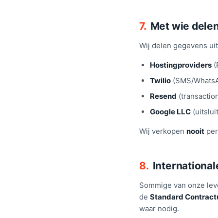
7.
Met wie dele
Wij delen gegevens ui
Hostingproviders
(
Twilio
(SMS/WhatsAp
Resend
(transactio
Google LLC
(uitslu
Wij verkopen
nooit
per
8.
International
Sommige van onze lever
de
Standard Contract
waar nodig.