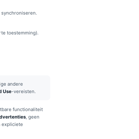
n synchroniseren.
rte toestemming).
nige andere
d Use
-vereisten.
bare functionaliteit
advertenties
, geen
 expliciete